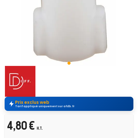
Prix exclus web
Tarif appliqué uniquement sur afdb.fr
4,80 €
H.T.