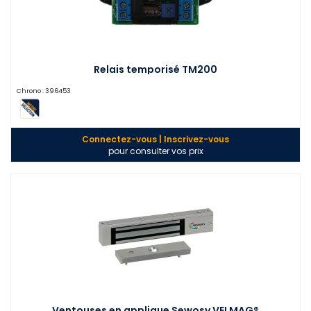
Relais temporisé TM200
Chrono :
396453
Connectez-vous | Inscrivez-vous
pour consulter vos prix
Ventouses en applique Sewosy VELMAG®