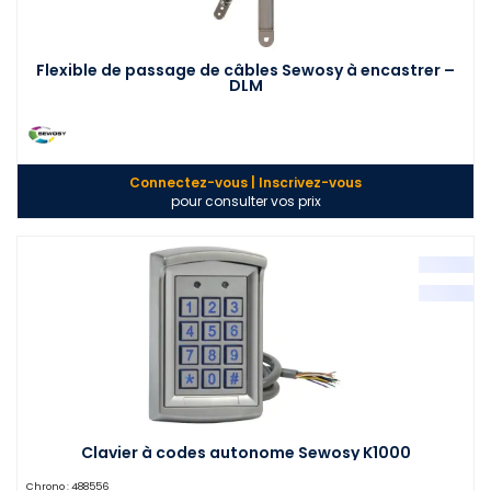
Flexible de passage de câbles Sewosy à encastrer –
DLM
Connectez-vous | Inscrivez-vous
pour consulter vos prix
Clavier à codes autonome Sewosy K1000
Chrono :
488556