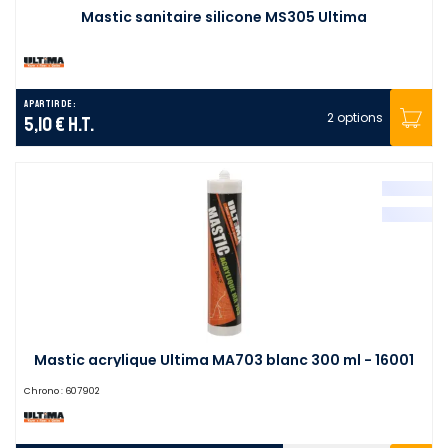
Mastic sanitaire silicone MS305 Ultima
A partir de :
2 options
5,10 €
H.T.
Mastic acrylique Ultima MA703 blanc 300 ml - 16001
Chrono :
607902