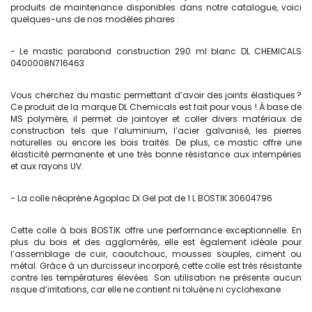
produits de maintenance disponibles dans notre catalogue, voici
quelques-uns de nos modèles phares :
- Le mastic parabond construction 290 ml blanc DL CHEMICALS
0400008N716463
Vous cherchez du mastic permettant d’avoir des joints élastiques ?
Ce produit de la marque DL Chemicals est fait pour vous ! À base de
MS polymère, il permet de jointoyer et coller divers matériaux de
construction tels que l’aluminium, l’acier galvanisé, les pierres
naturelles ou encore les bois traités. De plus, ce mastic offre une
élasticité permanente et une très bonne résistance aux intempéries
et aux rayons UV.
- La colle néoprène Agoplac Di Gel pot de 1 L BOSTIK 30604796
Cette colle à bois BOSTIK offre une performance exceptionnelle. En
plus du bois et des agglomérés, elle est également idéale pour
l’assemblage de cuir, caoutchouc, mousses souples, ciment ou
métal. Grâce à un durcisseur incorporé, cette colle est très résistante
contre les températures élevées. Son utilisation ne présente aucun
risque d’irritations, car elle ne contient ni toluène ni cyclohexane.