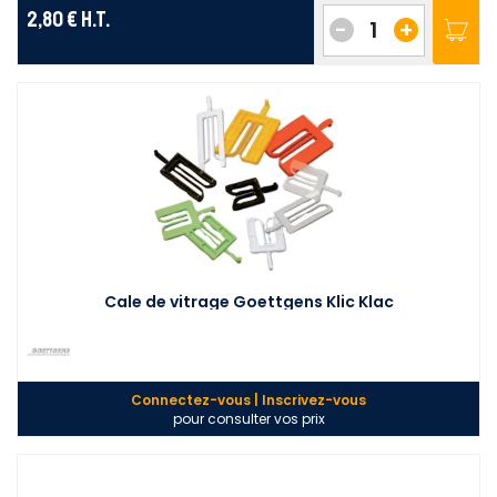
2,80 €
H.T.
-
+
Cale de vitrage Goettgens Klic Klac
Connectez-vous | Inscrivez-vous
pour consulter vos prix