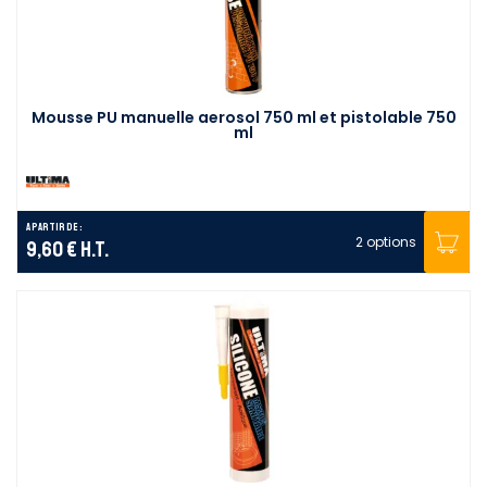
Mousse PU manuelle aerosol 750 ml et pistolable 750
ml
A partir de :
2 options
9,60 €
H.T.