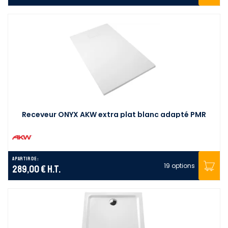
Receveur ONYX AKW extra plat blanc adapté PMR
A partir de :
19 options
289,00 €
H.T.