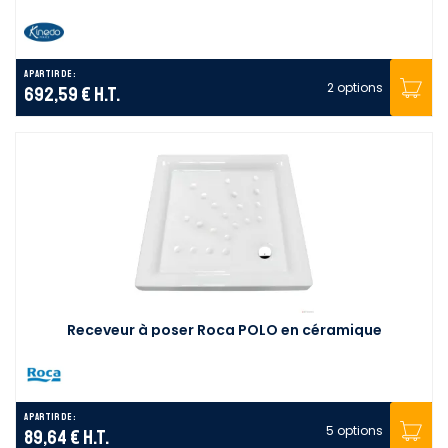
A partir de :
2 options
692,59 €
H.T.
Receveur à poser Roca POLO en céramique
A partir de :
5 options
89,64 €
H.T.