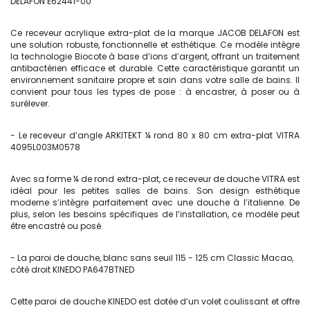
DELAFON E62441-00
Ce receveur acrylique extra-plat de la marque JACOB DELAFON est
une solution robuste, fonctionnelle et esthétique. Ce modèle intègre
la technologie Biocote à base d’ions d’argent, offrant un traitement
antibactérien efficace et durable. Cette caractéristique garantit un
environnement sanitaire propre et sain dans votre salle de bains. Il
convient pour tous les types de pose : à encastrer, à poser ou à
surélever.
- Le receveur d’angle ARKITEKT ¼ rond 80 x 80 cm extra-plat VITRA
4095L003M0578
Avec sa forme ¼ de rond extra-plat, ce receveur de douche VITRA est
idéal pour les petites salles de bains. Son design esthétique
moderne s’intègre parfaitement avec une douche à l’italienne. De
plus, selon les besoins spécifiques de l’installation, ce modèle peut
être encastré ou posé.
- La paroi de douche, blanc sans seuil 115 - 125 cm Classic Macao,
côté droit KINEDO PA647BTNED
Cette paroi de douche KINEDO est dotée d’un volet coulissant et offre