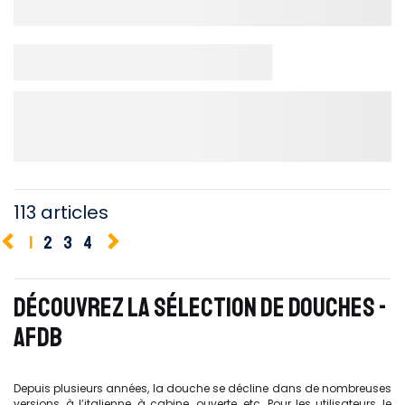
113 articles
1
2
3
4
DÉCOUVREZ LA SÉLECTION DE DOUCHES -
AFDB
Depuis plusieurs années, la douche se décline dans de nombreuses
versions, à l’italienne, à cabine, ouverte, etc. Pour les utilisateurs, le