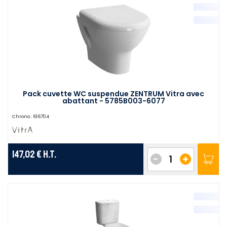
Pack cuvette WC suspendue ZENTRUM Vitra avec
abattant - 5785B003-6077
Chrono :
616704
147,02 €
H.T.
-
+