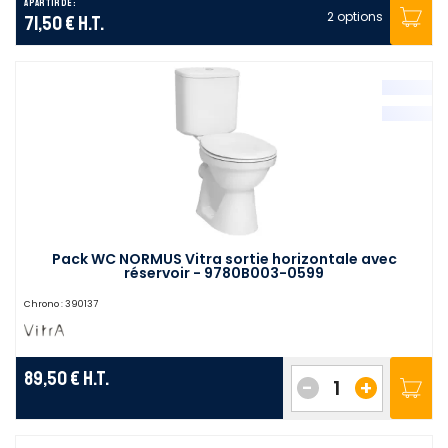
A partir de :
2 options
71,50 €
H.T.
Pack WC NORMUS Vitra sortie horizontale avec
réservoir - 9780B003-0599
Chrono :
390137
89,50 €
H.T.
-
+