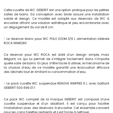
Cette cuvette de WC GEBERIT est une option pratique pour les petites
salles de bains. Sa conception avec bride assure une installation
solide et design. Ce modèle est adapté aux réservoirs de WC à
encastrer offrant une solution esthétique et peu encombrante avec
un dégagement du sol de 8 cm.
- Le réservoir blanc pour WC POLO ZOOM 3/6 L alimentation latérale
ROCA WM8280
Ce réservoir pour WC ROCA est doté d’un design simple, mais
élégant, ce qui lui permet de s’intégrer facilement dans n’importe
quelle salle de bains. En plus d’être facile à utiliser, le mécanisme de
la chasse d’eau de ce modèle garantit une évacuation efficace
des déchets tout en limitant la consommation d’eau.
- Le pack cuvette WC suspendue RENOVA RIMFREE 6 L avec battant
GEBERIT 500.699.01.1
Ce pack WC complet de la marque GEBERIT est composé d’une
cuvette suspendue et d’un abattant. Il est conçu pour faciliter
l’installation avec des réservoirs à encastrer. Cet ensemble convient
pour les coins toilettes restreints et il est facile à nettoyer.