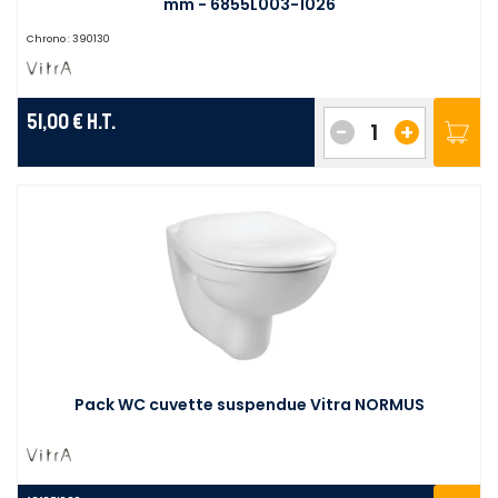
mm - 6855L003-1026
Chrono :
390130
51,00 €
H.T.
-
+
Pack WC cuvette suspendue Vitra NORMUS