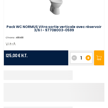
Pack WC NORMUS Vitra sortie verticale avec réservoir
3/6 l - 9770B003-0599
Chrono :
488488
125,00 €
H.T.
-
+