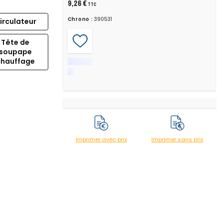
9,26 €
TTC
Chrono :
390531
irculateur
Tête de
soupape
chauffage
Imprimer avec prix
Imprimer sans prix