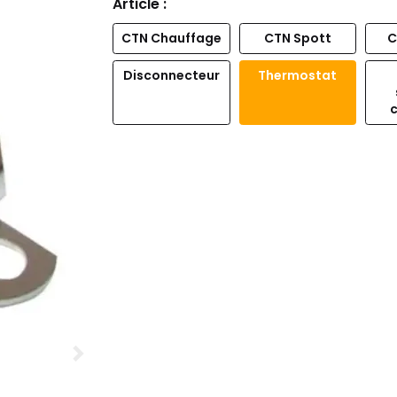
Article :
CTN Chauffage
CTN Spott
C
Disconnecteur
Thermostat