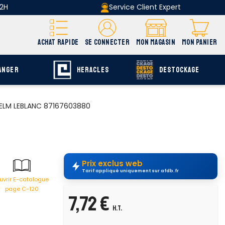
 2H
Service Client Expert
ACHAT RAPIDE
SE CONNECTER
MON MAGASIN
MON PANIER
ANGER
HERACLES
DESTOCKAGE
S ELM LEBLANC 87167603880
Prix exclus web
Tarif appliqué uniquement sur afdb.fr
uvrir E-catalogue
page C-120
7,72 €
H.T.