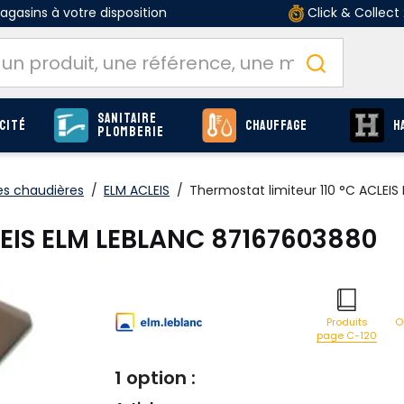
gasins à votre disposition
Click & Collect
Sanitaire
cité
Chauffage
H
Plomberie
es chaudières
/
ELM ACLEIS
/
Thermostat limiteur 110 °C ACLEI
LEIS ELM LEBLANC 87167603880
O
Produits
page C-120
1 option :