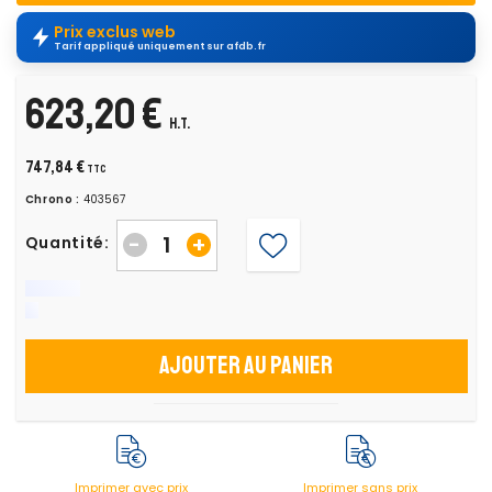
Prix exclus web
Tarif appliqué uniquement sur afdb.fr
623,20 €
H.T.
747,84 €
TTC
Chrono :
403567
-
+
Quantité:
Ajouter au panier
Imprimer avec prix
Imprimer sans prix