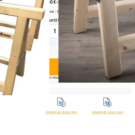
114,00 €
TTC
Chrono :
653891
Quantité:
-
+
Ajouter au panier
* sous réserve du transporteur
Imprimer avec prix
Imprimer sans prix