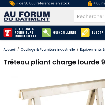
+ de 50 000 références en stock
+100 ma
Outillage &
Fourniture
Quincaillerie
Electri
industrielle
Accueil
/
Outillage & Fourniture industrielle
/
Equipements &
Tréteau pliant charge lourd