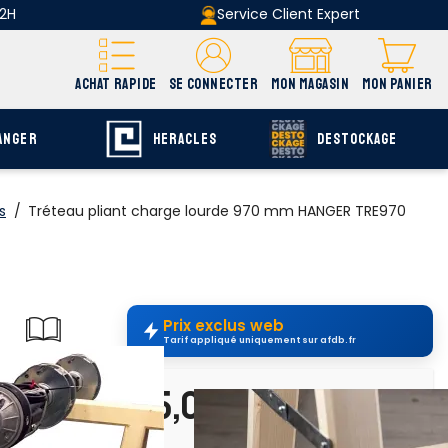
 2H
Service Client Expert
ACHAT RAPIDE
SE CONNECTER
MON MAGASIN
MON PANIER
ANGER
HERACLES
DESTOCKAGE
s
/
Tréteau pliant charge lourde 970 mm HANGER TRE970
Prix exclus web
Tarif appliqué uniquement sur afdb.fr
uvrir E-catalogue
page F-722
95,00 €
H.T.