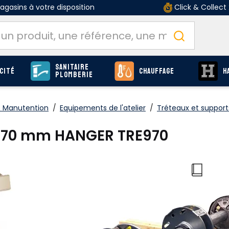
gasins à votre disposition
Click & Collect
Sanitaire
cité
Chauffage
H
Plomberie
 Manutention
/
Equipements de l'atelier
/
Tréteaux et support
e 970 mm HANGER TRE970
O
Produits
page F-722
LES AVANTAGES DU PRODUIT