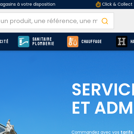
gasins à votre disposition
Click & Collect
Sanitaire
cité
Chauffage
H
Plomberie
SERVIC
ET ADM
Commandez avec vos
tarif