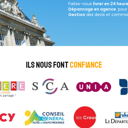
Faites-vous
livrer en 24 heur
Dépannage en agence
pour
Gestion
des devis et comm
ILS NOUS FONT
CONFIANCE