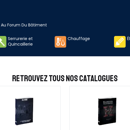
t Au Forum Du Bâtiment
Serrurerie et
Chauffage
É
Quincaillerie
RETROUVEZ TOUS NOS
CATALOGUES