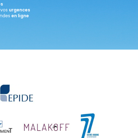
es
 vos
urgences
andes
en ligne