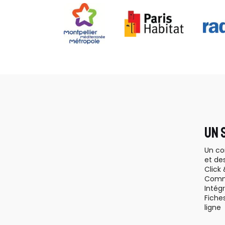
UN 
Un co
et de
Click 
Comm
Intég
Fiche
ligne