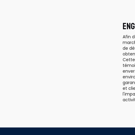
ENG
Afin 
march
de dé
obtenu
Cette
témo
enver
envir
garan
et cl
l'imp
activi