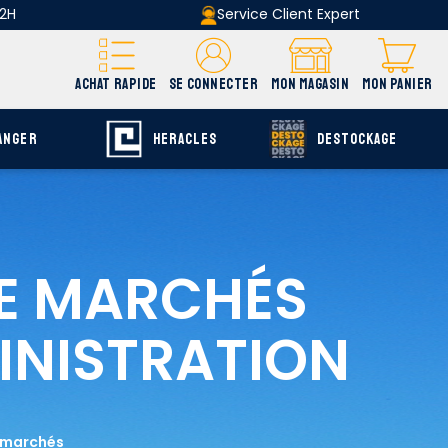
 2H
Service Client Expert
ACHAT RAPIDE
SE CONNECTER
MON MAGASIN
MON PANIER
ANGER
HERACLES
DESTOCKAGE
E MARCHÉS
INISTRATION
s marchés