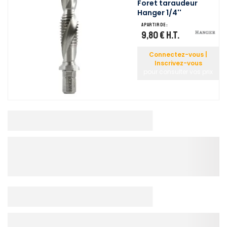
Foret taraudeur
Hanger 1/4''
A partir de :
9,80 €
H.T.
Connectez-vous |
Inscrivez-vous
pour consulter vos prix