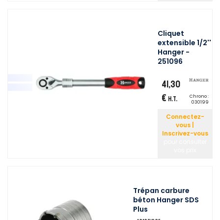
Cliquet
extensible 1/2''
Hanger -
251096
41,30
€
Chrono :
H.T.
030199
Connectez-
vous |
Inscrivez-vous
pour consulter
vos prix
Trépan carbure
béton Hanger SDS
Plus