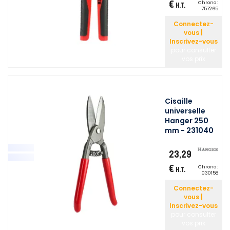
€
Chrono :
H.T.
757265
Connectez-
vous |
Inscrivez-vous
pour consulter
vos prix
Cisaille
universelle
Hanger 250
mm - 231040
23,29
€
Chrono :
H.T.
030158
Connectez-
vous |
Inscrivez-vous
pour consulter
vos prix