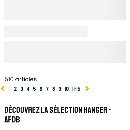
510 articles
1
2
3
4
5
6
7
8
9
10
11-15
DÉCOUVREZ LA SÉLECTION HANGER -
AFDB