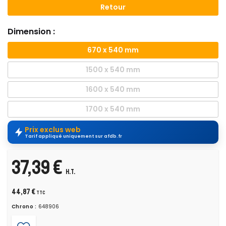
Retour
Dimension :
670 x 540 mm
1500 x 540 mm
1600 x 540 mm
1700 x 540 mm
Prix exclus web
Tarif appliqué uniquement sur afdb.fr
37,39 €
H.T.
44,87 €
TTC
Chrono :
648906