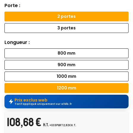
Porte :
2 portes
3 portes
Longueur :
800 mm
900 mm
1000 mm
1200 mm
Prix exclus web
Tarif appliqué uniquement sur afdb.fr
108,68 €
H.T.
+ ecopart 2,62 € H.T.