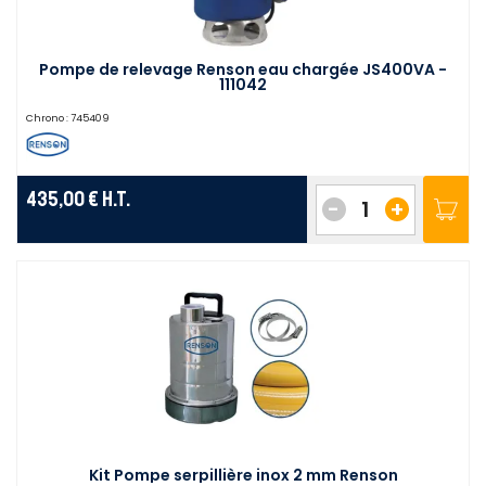
Pompe de relevage Renson eau chargée JS400VA -
111042
Chrono :
745409
435,00 €
H.T.
-
+
Kit Pompe serpillière inox 2 mm Renson