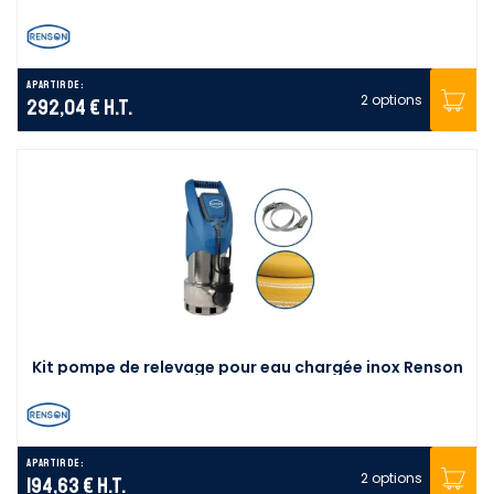
A partir de :
2 options
292,04 €
H.T.
Kit pompe de relevage pour eau chargée inox Renson
A partir de :
2 options
194,63 €
H.T.