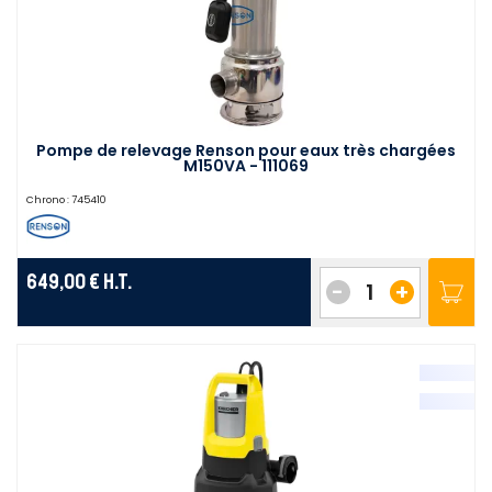
Pompe de relevage Renson pour eaux très chargées
M150VA - 111069
Chrono :
745410
649,00 €
H.T.
-
+