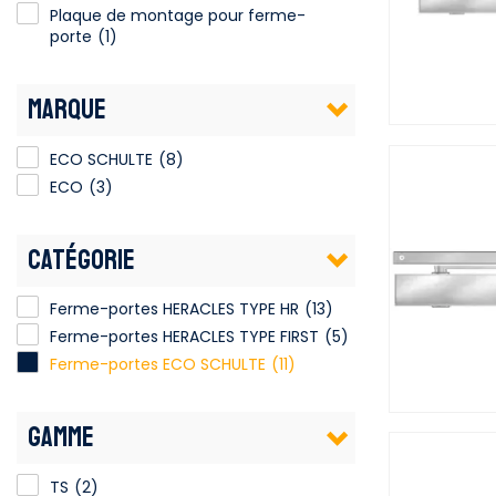
Plaque de montage pour ferme-porte
Plaque de montage pour ferme-
porte
(1)
MARQUE
ECO SCHULTE
(8)
ECO
(3)
CATÉGORIE
Ferme-portes HERACLES TYPE HR
(13)
Ferme-portes HERACLES TYPE FIRST
(5)
Ferme-portes ECO SCHULTE
(11)
GAMME
TS
(2)