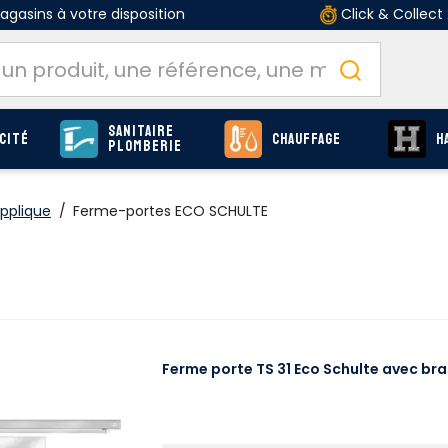
gasins à votre disposition
Click & Collect
Sanitaire
cité
Chauffage
H
Plomberie
pplique
/
Ferme-portes ECO SCHULTE
Ferme porte TS 31 Eco Schulte avec bras