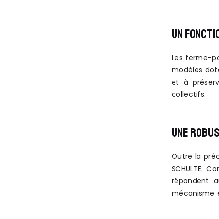
UN FONCTI
Les ferme-po
modèles doté
et à préserv
collectifs.
UNE ROBUS
Outre la préc
SCHULTE. Con
répondent a
mécanisme es