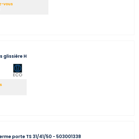
z-vous
x
 glissière H
s
erme porte TS 31/41/50 - 503001338