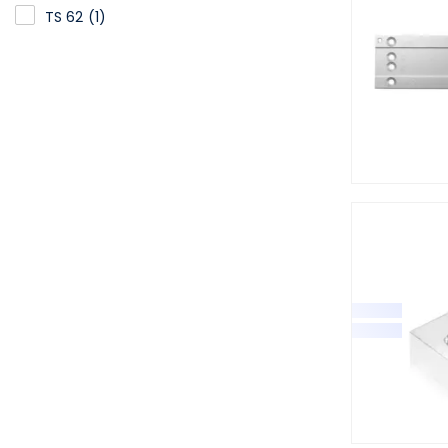
TS 62
(1)