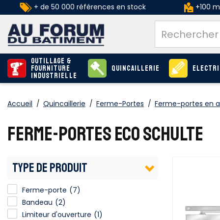
+ de 50 000 références en stock
+100 ma
Outillage &
Fourniture
Quincaillerie
Electri
industrielle
Accueil
/
Quincaillerie
/
Ferme-Portes
/
Ferme-portes en a
FERME-PORTES ECO SCHULTE
TYPE DE PRODUIT
Ferme-porte
(7)
Bandeau
(2)
Limiteur d'ouverture
(1)