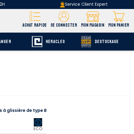
 2H
Service Client Expert
ACHAT RAPIDE
SE CONNECTER
MON MAGASIN
MON PANIER
ANGER
HERACLES
DESTOCKAGE
 à glissière de type B