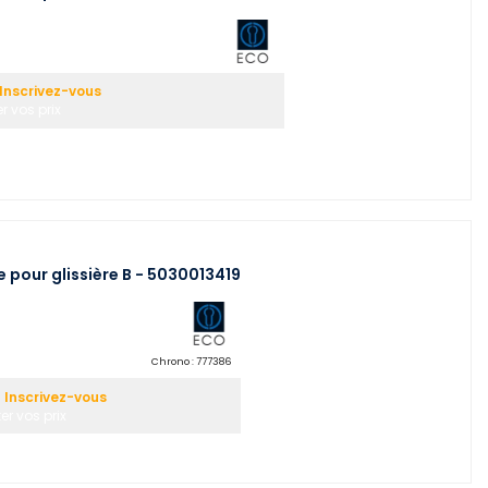
Inscrivez-vous
r vos prix
 pour glissière B - 5030013419
Chrono :
777386
 Inscrivez-vous
er vos prix