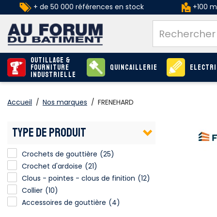
+ de 50 000 références en stock
+100 ma
Outillage &
Fourniture
Quincaillerie
Electri
industrielle
Accueil
/
Nos marques
/
FRENEHARD
TYPE DE PRODUIT
Crochets de gouttière
(25)
Crochet d'ardoise
(21)
Clous - pointes - clous de finition
Clous - pointes - clous de finition
(12)
Collier
(10)
Accessoires de gouttière
(4)