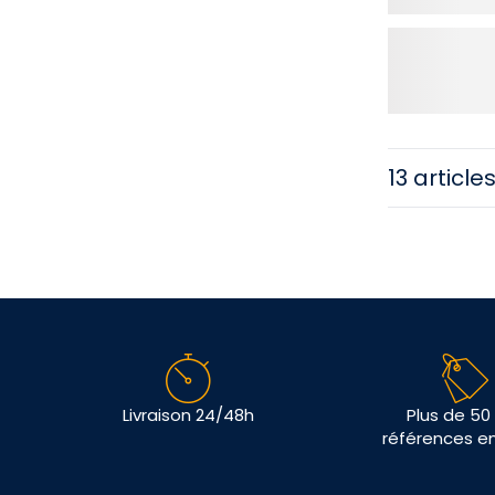
13 article
Livraison 24/48h
Plus de 50
références e