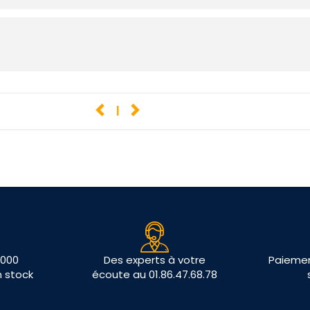
s
1
 000
Des experts à votre
Paiemen
n stock
écoute au 01.86.47.68.78