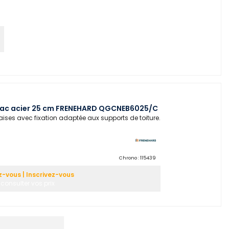
 bac acier 25 cm FRENEHARD QGCNEB6025/C
aises avec fixation adaptée aux supports de toiture.
Chrono :
115439
-vous | Inscrivez-vous
consulter vos prix