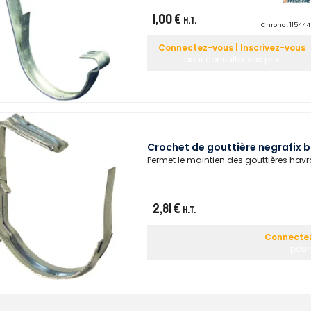
1,00 €
H.T.
Chrono :
115444
Connectez-vous | Inscrivez-vous
pour consulter vos prix
Crochet de gouttière negrafix
Permet le maintien des gouttières havr
2,81 €
H.T.
Connectez
pour 