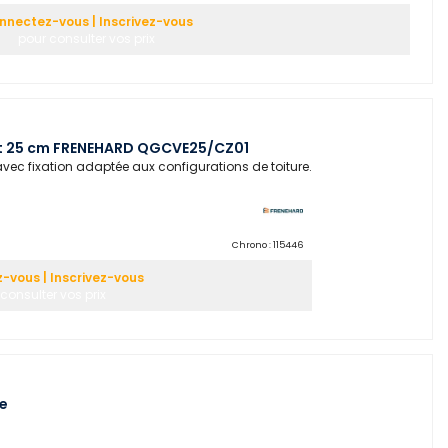
nnectez-vous | Inscrivez-vous
pour consulter vos prix
at 25 cm FRENEHARD QGCVE25/CZ01
vec fixation adaptée aux configurations de toiture.
Chrono :
115446
vous | Inscrivez-vous
consulter vos prix
e