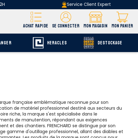
 2H
Service Client Expert
ACHAT RAPIDE
SE CONNECTER
MON MAGASIN
MON PANIER
ANGER
HERACLES
DESTOCKAGE
arque française emblématique reconnue pour son
ication de matériel professionnel destiné aux secteurs du
oire riche, la marque s'est spécialisée dans le
pements de manutention, répondant aux exigences
ment et des chantiers. FRENCHARD se distingue par son
rge gamme d'outillage professionnel, allant des diables et
formantes. Les produits de la marque sont conçus pour