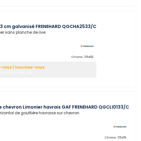
 33 cm galvanisé FRENEHARD QGCHA2533/C
ier sans planche de rive.
Chrono :
115452
vous | Inscrivez-vous
consulter vos prix
e chevron Limonier havrais GAF FRENEHARD QGCLI0133/C
izontal de gouttière havraise sur chevron.
Chrono :
115451