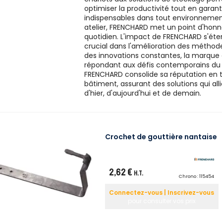
optimiser la productivité tout en garan
indispensables dans tout environnement 
atelier, FRENCHARD met un point d'honneu
quotidien. L'impact de FRENCHARD s'éten
crucial dans l'amélioration des méthodes
des innovations constantes, la marque am
répondant aux défis contemporains du b
FRENCHARD consolide sa réputation en t
bâtiment, assurant des solutions qui al
d'hier, d'aujourd'hui et de demain.
Crochet de gouttière nantaise
2,62 €
H.T.
Chrono :
115454
Connectez-vous | Inscrivez-vous
pour consulter vos prix