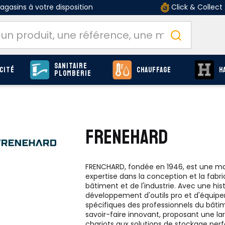
gasins à votre disposition
Click & Collect
Sanitaire
cité
Chauffage
H
Plomberie
FRENEHARD
FRENCHARD, fondée en 1946, est une m
expertise dans la conception et la fabr
bâtiment et de l'industrie. Avec une hist
développement d'outils pro et d'équi
spécifiques des professionnels du bâti
savoir-faire innovant, proposant une la
chariots aux solutions de stockage per