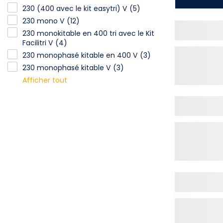
230 (400 avec le kit easytri) V
230 (400 avec le kit easytri) V
(5)
230 mono V
(12)
230 monokitable en 400 tri avec le Kit Facilitri V
230 monokitable en 400 tri avec le Kit
Facilitri V
(4)
230 monophasé kitable en 400 V
230 monophasé kitable en 400 V
(3)
230 monophasé kitable V
(3)
Afficher tout