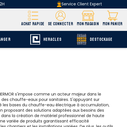
 2H
Service Client Expert
ACHAT RAPIDE
SE CONNECTER
MON MAGASIN
MON PANIER
ANGER
HERACLES
DESTOCKAGE
e THERMOR s'impose comme un acteur majeur dans le
des chauffe-eaux pour sanitaires. S'appuyant sur
jeté les bases du chauffe-eau électrique à accumulation,
 en proposant des solutions adaptées aux besoins des
 dans la création de matériel professionnel de haute
 variée de produits garantissant efficacité
 chantiers et les installations variées. De plus, les outils