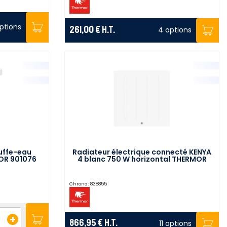
ptions
261,00 €
H.T.
4 options
uffe-eau
Radiateur électrique connecté KENYA
OR 901076
4 blanc 750 W horizontal THERMOR
414717
Chrono :
838855
+
866,95 €
H.T.
11 options