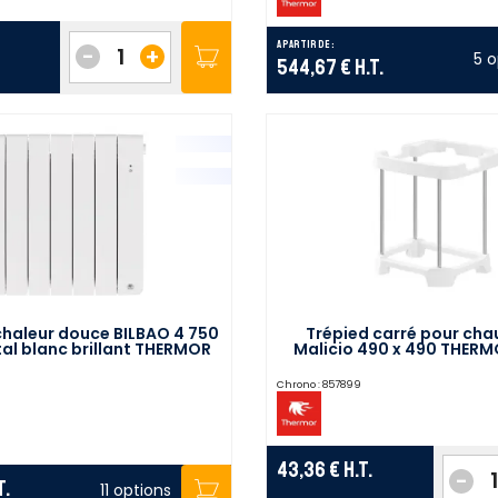
A partir de :
-
+
5 o
544,67 €
H.T.
chaleur douce BILBAO 4 750
Trépied carré pour cha
al blanc brillant THERMOR
Malicio 490 x 490 THERM
493822
Chrono :
857899
43,36 €
H.T.
-
T.
11 options