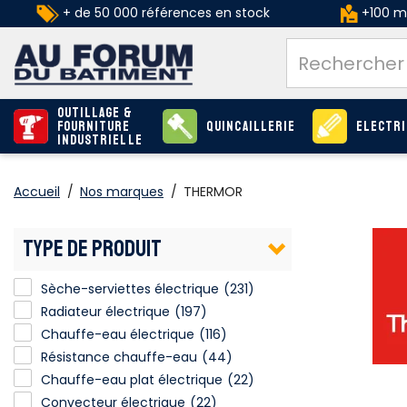
+ de 50 000 références en stock
+100 ma
Outillage &
Fourniture
Quincaillerie
Electri
industrielle
Accueil
/
Nos marques
/
THERMOR
TYPE DE PRODUIT
Sèche-serviettes électrique
Sèche-serviettes électrique
(231)
Radiateur électrique
(197)
Chauffe-eau électrique
(116)
Résistance chauffe-eau
(44)
Chauffe-eau plat électrique
Chauffe-eau plat électrique
(22)
Convecteur électrique
(22)