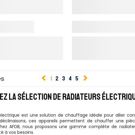
es
1
2
3
4
5
Z LA SÉLECTION DE RADIATEURS ÉLECTRIQ
électrique est une solution de chauffage idéale pour allier c
éclinaisons, ces appareils permettent de chauffer une pièc
hez AFDB, nous proposons une gamme complète de radiateur
é à vos besoins.