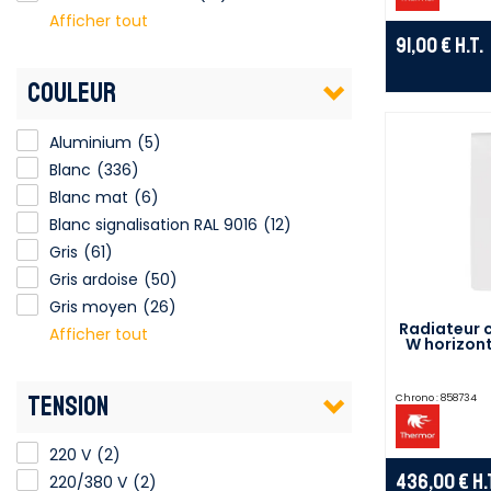
Afficher tout
91,00 €
H.T.
COULEUR
Aluminium
(5)
Blanc
(336)
Blanc mat
(6)
Blanc signalisation RAL 9016
Blanc signalisation RAL 9016
(12)
Gris
(61)
Gris ardoise
(50)
Gris moyen
(26)
Radiateur 
Afficher tout
W horizont
TENSION
Chrono :
858734
220 V
(2)
436,00 €
H.
220/380 V
(2)