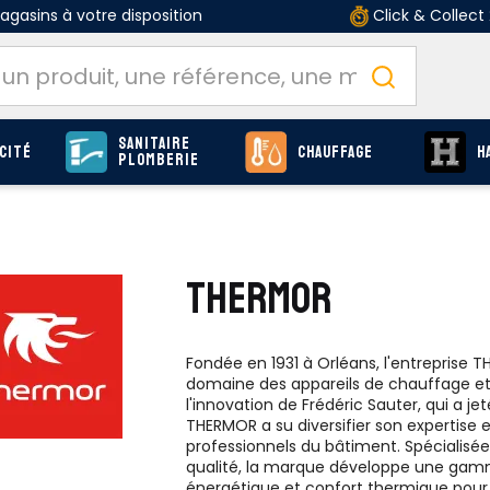
gasins à votre disposition
Click & Collect
Sanitaire
cité
Chauffage
H
Plomberie
THERMOR
Fondée en 1931 à Orléans, l'entrepris
domaine des appareils de chauffage et 
l'innovation de Frédéric Sauter, qui a 
THERMOR a su diversifier son expertise
professionnels du bâtiment. Spécialisée
qualité, la marque développe une gamme
énergétique et confort thermique pour les