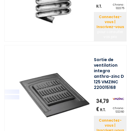
Chrono :
H.T.
122275
Connectez-
vous |
Inscrivez-vous
pour consulter
vos prix
Sortie de
ventilation
integra
anthra-zinc D
125 VMZINC
220015168
34,79
€
Chrono :
H.T.
122260
Connectez-
vous |
Inscrivez-vous