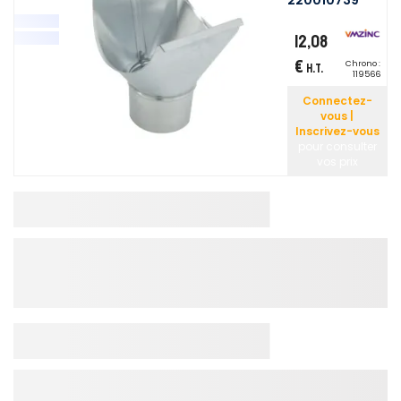
12,08
€
Chrono :
H.T.
119566
Connectez-
vous |
Inscrivez-vous
pour consulter
vos prix