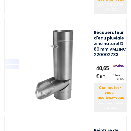
pour consulter
vos prix
Récupérateur
d'eau pluviale
zinc naturel D
80 mm VMZINC
220002783
40,65
€
Chrono :
H.T.
121422
Connectez-
vous |
Inscrivez-vous
pour consulter
vos prix
Peinture de