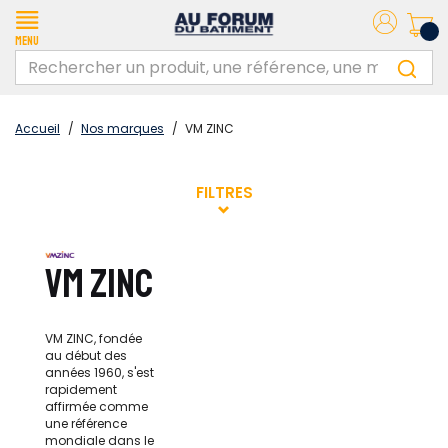
Menu
Accueil
/
Nos marques
/
VM ZINC
FILTRES
VM ZINC
VM ZINC, fondée
au début des
années 1960, s'est
rapidement
affirmée comme
une référence
mondiale dans le