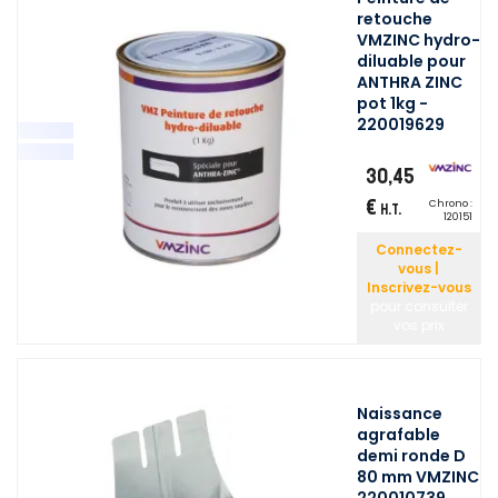
retouche
VMZINC hydro-
diluable pour
ANTHRA ZINC
pot 1kg -
220019629
30,45
€
Chrono :
H.T.
120151
Connectez-
vous |
Inscrivez-vous
pour consulter
vos prix
Naissance
agrafable
demi ronde D
80 mm VMZINC
220010739