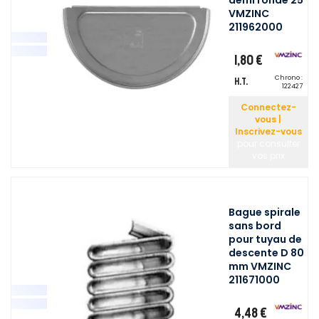
demi ronde 25
VMZINC
211962000
1,80 €
Chrono :
H.T.
122427
Connectez-
vous |
Inscrivez-vous
pour consulter
vos prix
Bague spirale
sans bord
pour tuyau de
descente D 80
mm VMZINC
211671000
4,48 €