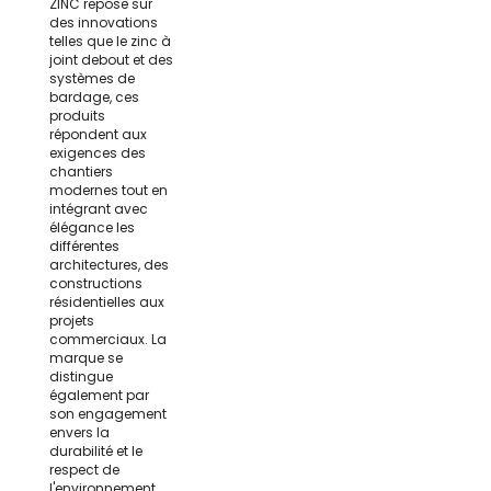
ZINC repose sur
des innovations
telles que le zinc à
joint debout et des
systèmes de
bardage, ces
produits
répondent aux
exigences des
chantiers
modernes tout en
intégrant avec
élégance les
différentes
architectures, des
constructions
résidentielles aux
projets
commerciaux. La
marque se
distingue
également par
son engagement
envers la
durabilité et le
respect de
l'environnement,