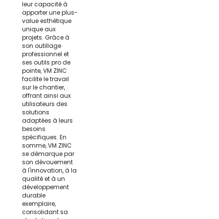
leur capacité à
apporter une plus-
value esthétique
unique aux
projets. Grâce à
son outillage
professionnel et
ses outils pro de
pointe, VM ZINC
facilite le travail
sur le chantier,
offrant ainsi aux
utilisateurs des
solutions
adaptées à leurs
besoins
spécifiques. En
somme, VM ZINC
se démarque par
son dévouement
à l'innovation, à la
qualité et à un
développement
durable
exemplaire,
consolidant sa