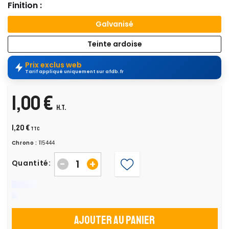
Finition :
Galvanisé
Teinte ardoise
Prix exclus web
Tarif appliqué uniquement sur afdb.fr
1,00 €
H.T.
1,20 €
TTC
Chrono :
115444
-
+
Quantité:
Ajouter au panier