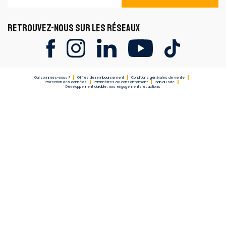
RETROUVEZ-NOUS SUR LES RÉSEAUX
Qui sommes-nous ?
Offres de remboursement
Conditions générales de vente
Protection des données
Paramètres de consentement
Plan du site
Développement durable : nos engagements et actions