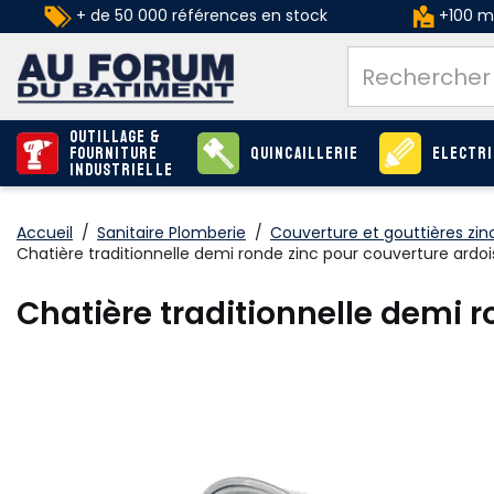
+ de 50 000 références en stock
+100 ma
Outillage &
Fourniture
Quincaillerie
Electri
industrielle
Accueil
/
Sanitaire Plomberie
/
Couverture et gouttières zin
Chatière traditionnelle demi ronde zinc pour couverture ard
Chatière traditionnelle demi 