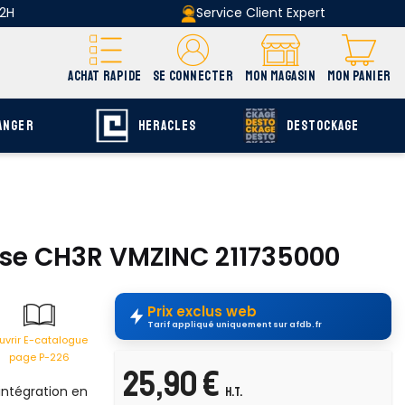
 2H
Service Client Expert
ACHAT RAPIDE
SE CONNECTER
MON MAGASIN
MON PANIER
ANGER
HERACLES
DESTOCKAGE
oise CH3R VMZINC 211735000
Prix exclus web
Tarif appliqué uniquement sur afdb.fr
uvrir E-catalogue
page P-226
25,90 €
 intégration en
H.T.